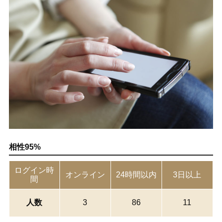
相性95%
ログイン時
オンライン
24時間以内
3日以上
間
人数
3
86
11