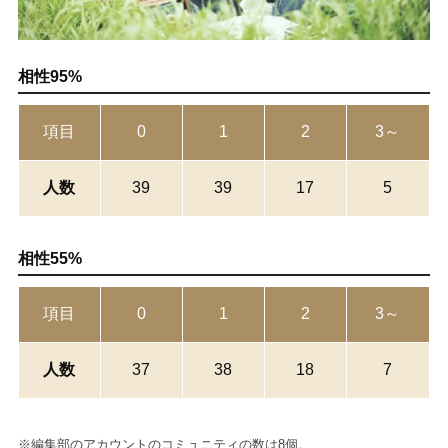
相性95%
項目
0
1
2
3～
人数
39
39
17
5
相性55%
項目
0
1
2
3～
人数
37
38
18
7
※編集部のアカウントのコミュニティの数は8個。