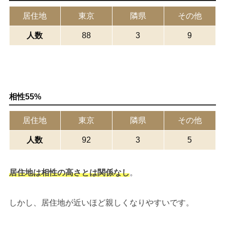
居住地
東京
隣県
その他
人数
88
3
9
相性55%
居住地
東京
隣県
その他
人数
92
3
5
居住地は相性の高さとは関係なし
。
しかし、居住地が近いほど親しくなりやすいです。