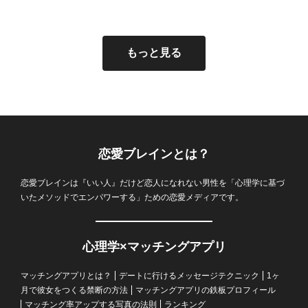
ペアーズ(Pairs)のヤリモクの特徴7
ペアーズ(Pairs)の口コミ評判から
ペアーズ(Pairs)は友達にばれる？
ペアーズ(Pairs)で再登録がすぐで
ペアーズ(Pairs)のメッセージ付き
ペアーズ(Pairs)ポイント6つの使い
ペアーズ(Pairs)のメッセージのコ
ペアーズ(Pairs)のコミュニティ機
ペアーズ(Pairs)のつぶやき機能と
ペアーズ(Pairs)で女性からいいね
ペアーズ(Pairs)にサクラ・業者は
ペアーズ(Pairs)でマッチングしな
ペアーズ(Pairs)結婚体験談─心理学
ペアーズ(Pairs)のプレミアムオプ
ペアーズ(Pairs)のLINE(ライン)交
ペアーズ(Pairs)はどういうニック
ペアーズ(Pairs)の退会・解約方法
ペアーズ(Pairs)の2ch(5ch)での口
ペアーズ(Pairs)のお気に入りと
ペアーズ(Pairs)自動更新の方法と
ペアーズ(Pairs)は女性無料！口コ
ペアーズ(Pairs)のWebブラウザを
ペアーズ(Pairs)はマッチングアプ
【男性必見】ペアーズ(Pairs)でい
ペアーズ(Pairs)のコミュニティチ
ペアーズ(Pairs)でモテる写真はこ
ペアーズ(Pairs)に既読の確認機能
ペアーズ(Pairs)のログイン方法｜
ペアーズ(Pairs)の課金するタイミ
ペアーズ(Pairs)で会うまでの期間
ペアーズ(Pairs)の足あと機能と
ペアーズ(Pairs)男女の平均いいね
ペアーズ(Pairs)のFacebook登録は
ペアーズ(Pairs)にログインできな
ペアーズ (Pairs)でプロフィール非
ペアーズ(Pairs)でブロックされた
ペアーズ(Pairs)で同性会員を見る
ペアーズ(Pairs)のログイン時間は
ペアーズ(Pairs)でいいねの取り消
つとその心理！対処法を知って
見えた要注意人物の見分け方・身
知り合いに身バレしない5つの方
きる裏技！注意点とマッチング率
いいねってマッチングするの？コ
道と4つの注意点、無料で増やす…
ツ5選|心理学を用いた例文も紹
能とは？絶対に入るべきおすすめ
は？好印象なつぶやき例文・使う
すると効果的！メリット・デメリ
いるのか？要注意人物の見分け
い！？NG行動からマッチングす
的4つの共通点と出会える十人十…
ションってどんな機能・効果があ
換する方法は？おすすめのタ…
ネームが良い？おすすめ・NGな
を解説|合わなかった人におすす
コミ・評判は？リアルな声…
は？相手にバレる？追加した人が
注意点！仕組みと停止日・退会手
ミ評判、人気会員の特徴から見る
使うメリット｜スマホアプリと
リ初心者におすすめ！4つの心理
いねがもらえるプロフィール・自
ャットとは？メリットと効果的な
れ！マッチング率が上がる撮影方
はある？既読スルー(無視)の原因…
表示のされ方、オンライン状況の
ングは？料金や有料会員が出来る
は？失敗しないデートの誘い方や
は？足跡の仕組みと攻略法
数は？年代別や地域別に一斉調
知人に身バレする？絶対に…
い！ケース別原因・対処法まとめ
公開にする方法は？身バレ防止
くない！する・された時の確認方
方法・絶対にバレない対策法…
相手にバレる？表示のされ方と隠
しはできる？間違って押した時の
もっと見る
安…
バ…
法…
を…
ツ…
介…
コ…
メ…
ッ…
方・…
る…
る…
名…
め…
消え…
順…
お…
の…
学…
己…
使…
法…
隠…
こ…
メ…
査！…
6…
の…
法…
せ…
対…
恋愛ブレインとは？
恋愛ブレインは『いい人』だけど恋人になれない男性を「心理学に基づ
いたメソッドでエンパワーする」ための恋愛メディアです。
心理学×マッチングアプリ
マッチングアプリとは？
デートに行けるメッセージテクニック
1ヶ
月で彼女をつくる禁断の方法
マッチングアプリの鉄板プロフィール
マッチング率アップする写真の法則
ランキング